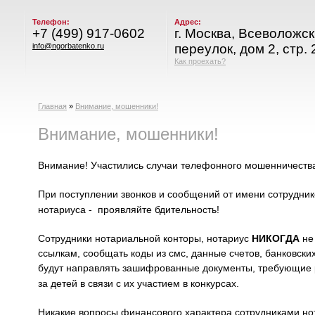
Телефон:
Адрес:
+7 (499) 917-0602
г. Москва, Всеволожс
info@ngorbatenko.ru
переулок, дом 2, стр. 
Как проехать?
Главная
»
Внимание, мошенники!
Внимание, мошенники!
Внимание! Участились случаи телефонного мошенничеств
При поступлении звонков и сообщений от имени сотрудник
нотариуса - проявляйте бдительность!
Сотрудники нотариальной конторы, нотариус
НИКОГДА
не 
ссылкам, сообщать коды из смс, данные счетов, банковски
будут направлять зашифрованные документы, требующие р
за детей в связи с их участием в конкурсах.
Никакие вопросы финансового характера сотрудниками но