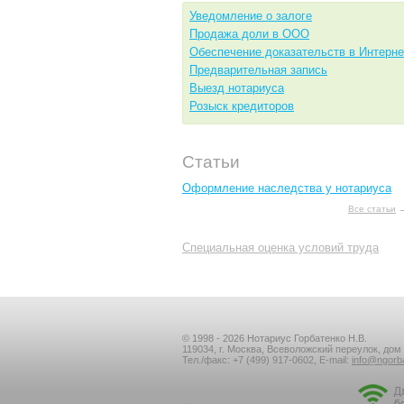
Уведомление о залоге
Продажа доли в ООО
Обеспечение доказательств в Интерне
Предварительная запись
Выезд нотариуса
Розыск кредиторов
Статьи
Оформление наследства у нотариуса
Все статьи
Специальная оценка условий труда
© 1998 - 2026 Нотариус Горбатенко Н.В.
119034, г. Москва, Всеволожский переулок, дом 2
Тел./факс:
+7 (499) 917-0602
, E-mail:
info@ngorb