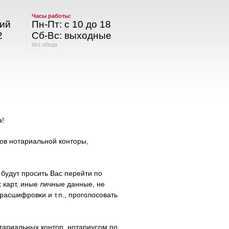
Часы работы:
кий
Пн-Пт: с 10 до 18
2
Сб-Вс: выходные
без обеда
а!
ов нотариальной конторы,
будут просить Вас перейти по
х карт, иные личные данные, не
асшифровки и т.п., проголосовать
тариальных контор, нотариусом по