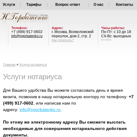
Услуги
|
Тарифы
|
Вопрос-ответ
|
О нас
|
Контакты
Телефон:
Адрес:
Часы работы:
+7 (499) 917-0602
г. Москва, Всеволожский
Пн-Пт: с 10 до 18
info@ngorbatenko.ru
переулок, дом 2, стр. 2
Сб-Вс: выходные
Как проехать?
без обеда
Главная
»
Услуги нотариуса
Услуги нотариуса
Для Вашего удобства Вы можете согласовать день и время
визита, позвонив в нашу нотариальную контору по телефону:
+7
(499) 917-0602
, или написав нам по
адресу:
info@ngorbatenko.ru
.
По этому же электронному адресу Вы сможете выслать
необходимые для совершения нотариального действия
документы.