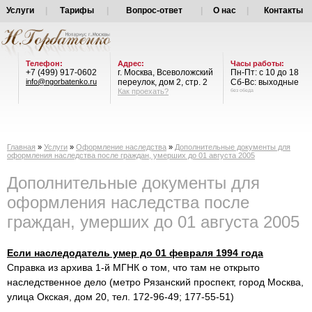
Услуги
|
Тарифы
|
Вопрос-ответ
|
О нас
|
Контакты
Телефон:
Адрес:
Часы работы:
+7 (499) 917-0602
г. Москва, Всеволожский
Пн-Пт: с 10 до 18
info@ngorbatenko.ru
переулок, дом 2, стр. 2
Сб-Вс: выходные
Как проехать?
без обеда
Главная
»
Услуги
»
Оформление наследства
»
Дополнительные документы для
оформления наследства после граждан, умерших до 01 августа 2005
Дополнительные документы для
оформления наследства после
граждан, умерших до 01 августа 2005
Если наследодатель умер до 01 февраля 1994 года
Справка из архива 1-й МГНК о том, что там не открыто
наследственное дело (метро Рязанский проспект, город Москва,
улица Окская, дом 20, тел. 172-96-49; 177-55-51)